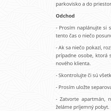
parkovisko a do priest
Odchod
- Prosím naplánujte si
tento čas o niečo posun
- Ak sa niečo pokazí, ro
prípadne osobe, ktorá 
nového klienta.
- Skontrolujte či sú vše
- Prosím uložte separova
- Zatvorte apartmán, 
želáme príjemný pobyt.