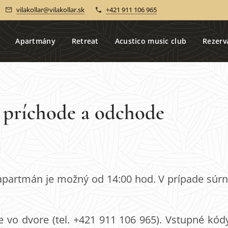
vilakollar@vilakollar.sk
+421 911 106 965
Apartmány
Retreat
Acustico music club
Rezerv
i príchode a odchode
a apartmán je možný od 14:00 hod. V prípade súr
te vo dvore (tel. +421 911 106 965). Vstupné kó