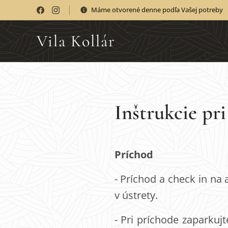
Máme otvorené denne podľa Vašej potreby
Vila Kollár
Inštrukcie pr
Príchod
- Príchod a check in n
v ústrety.
- Pri príchode zaparkuj