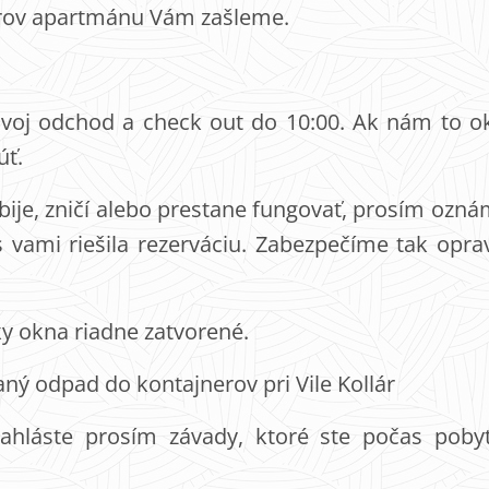
orov apartmánu Vám zašleme.
 svoj odchod a check out do 10:00. Ak nám to o
úť.
zbije, zničí alebo prestane fungovať, prosím ozn
s vami riešila rezerváciu. Zabezpečíme tak opr
tky okna riadne zatvorené.
ný odpad do kontajnerov pri Vile Kollár
nahláste prosím závady, ktoré ste počas pobyt