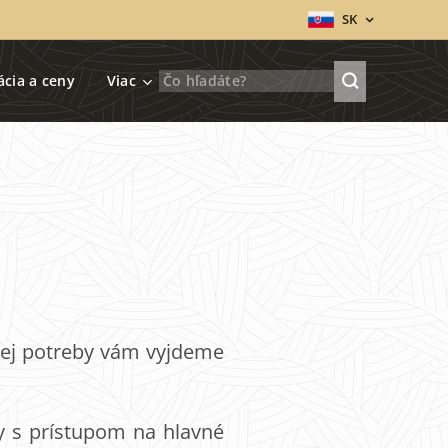
SK
ácia a ceny
Viac
nej potreby vám vyjdeme
dy s prístupom na hlavné