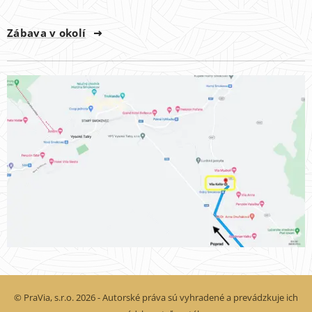
Zábava v okolí
© PraVia, s.r.o. 2026 - Autorské práva sú vyhradené a prevádzkuje ich